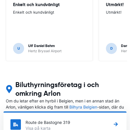
Enkelt och kundvänligt
Utmärkt!
Enkelt och kundvänligt
Utmärkt!
Ulf Daniel Behm
Dami
U
D
Hertz Bryssel Airport
Hertz
Biluthyrningsföretag i och
omkring Arlon
Om du letar efter en hyrbil i Belgien, men i en annan stad än
Arlon, vänligen klicka dig fram till
Bilhyra Belgien
-sidan, där du
kan välja i vilken stad i Belgien du vill hyra en bil.
Route de Bastogne 319
Visa på karta