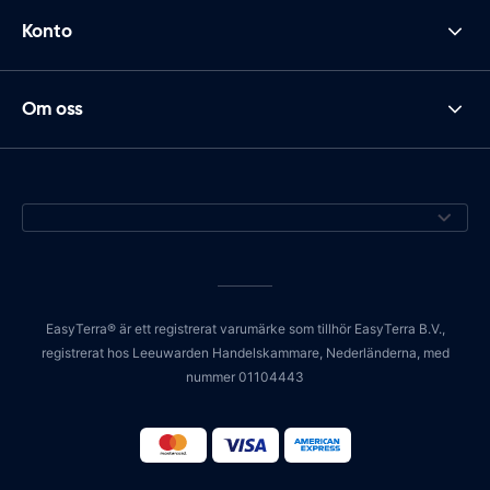
Konto
Om oss
EasyTerra® är ett registrerat varumärke som tillhör EasyTerra B.V.,
registrerat hos Leeuwarden Handelskammare, Nederländerna, med
nummer 01104443