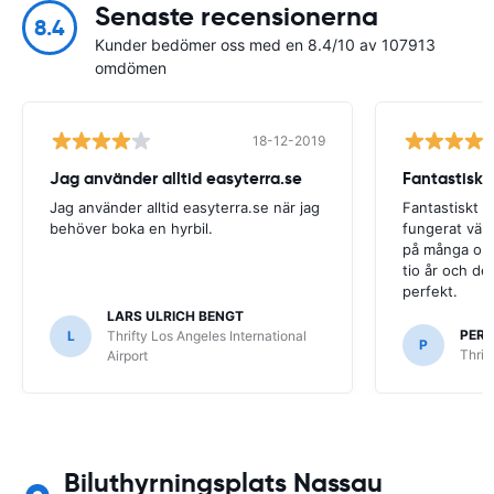
Senaste recensionerna
8.4
Kunder bedömer oss med en 8.4/10 av 107913
omdömen
18-12-2019
Jag använder alltid easyterra.se
Fantastiskt
Jag använder alltid easyterra.se när jag
Fantastiskt b
behöver boka en hyrbil.
fungerat väldi
på många olik
tio år och det
perfekt.
LARS ULRICH BENGT
PER
L
Thrifty Los Angeles International
P
Thrif
Airport
Biluthyrningsplats Nassau