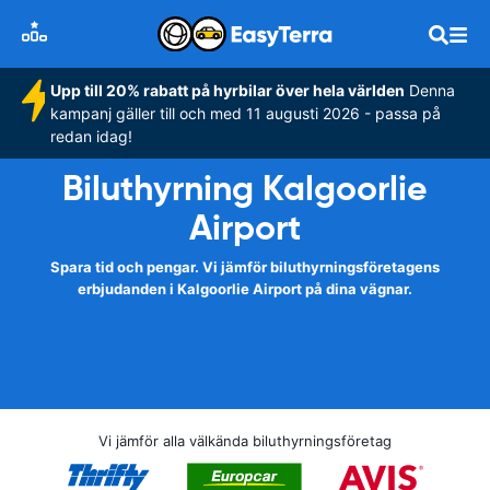
Upp till 20% rabatt på hyrbilar över hela världen
Denna
kampanj gäller till och med 11 augusti 2026 - passa på
redan idag!
Biluthyrning Kalgoorlie
Airport
Spara tid och pengar. Vi jämför biluthyrningsföretagens
erbjudanden i Kalgoorlie Airport på dina vägnar.
Vi jämför alla välkända biluthyrningsföretag