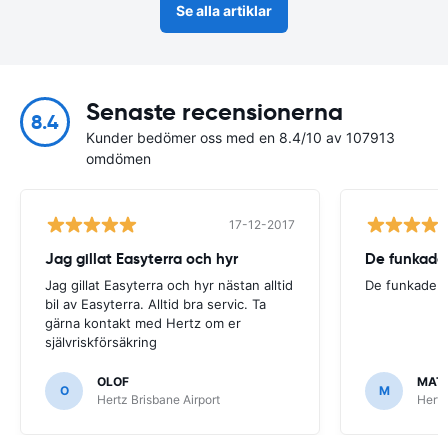
Se alla artiklar
Senaste recensionerna
8.4
Kunder bedömer oss med en 8.4/10 av 107913
omdömen
17-12-2017
Jag gillat Easyterra och hyr
De funkade
Jag gillat Easyterra och hyr nästan alltid
De funkade.
bil av Easyterra. Alltid bra servic. Ta
gärna kontakt med Hertz om er
självriskförsäkring
OLOF
MAT
O
M
Hertz Brisbane Airport
Hertz