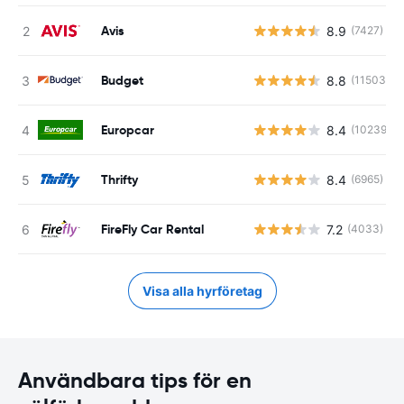
Avis
8.9
(7427)
Budget
8.8
(11503)
Europcar
8.4
(10239)
Thrifty
8.4
(6965)
FireFly Car Rental
7.2
(4033)
Visa alla hyrföretag
Användbara tips för en