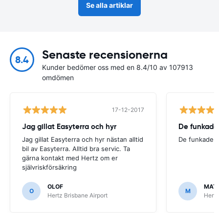
Se alla artiklar
Senaste recensionerna
8.4
Kunder bedömer oss med en 8.4/10 av 107913
omdömen
17-12-2017
Jag gillat Easyterra och hyr
De funkade
Jag gillat Easyterra och hyr nästan alltid
De funkade.
bil av Easyterra. Alltid bra servic. Ta
gärna kontakt med Hertz om er
självriskförsäkring
OLOF
MAT
O
M
Hertz Brisbane Airport
Hertz