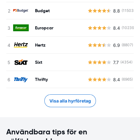
Budget
8.8
(11503)
Europcar
8.4
(10239)
Hertz
6.9
(8807)
Sixt
7.7
(4354)
Thrifty
8.4
(6965)
Visa alla hyrföretag
Användbara tips för en