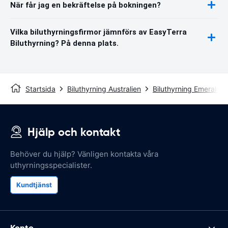
När får jag en bekräftelse på bokningen?
Vilka biluthyrningsfirmor jämnförs av EasyTerra
Biluthyrning? På denna plats.
Startsida
Biluthyrning Australien
Biluthyrning Emerald
Hjälp och kontakt
Behöver du hjälp? Vänligen kontakta våra
uthyrningsspecialister.
Kundtjänst