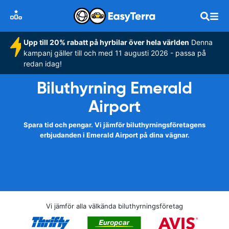
Upp till 20% rabatt på hyrbilar över hela världen
Denna
kampanj gäller till och med 11 augusti 2026 - passa på
redan idag!
Biluthyrning Emerald
Airport
Spara tid och pengar. Vi jämför biluthyrningsföretagens
erbjudanden i Emerald Airport på dina vägnar.
Vi jämför alla välkända biluthyrningsföretag