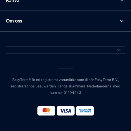
Konto
Om oss
EasyTerra® är ett registrerat varumärke som tillhör EasyTerra B.V.,
registrerat hos Leeuwarden Handelskammare, Nederländerna, med
nummer 01104443