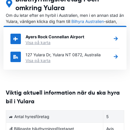
omkring Yulara
Om du letar efter en hyrbil i Australien, men i en annan stad än
Yulara, vänligen klicka dig fram till
Bilhyra Australien
-sidan,
där du kan välja i vilken stad i Australien du vill hyra en bil.
Ayers Rock Connellan Airport
Visa på karta
127 Yulara Dr, Yulara NT 0872, Australia
Visa på karta
Viktig aktuell information när du ska hyra
bil i Yulara
🚙 Antal hyresföretag
5
💰 Billigaste biluthyrningsföretaget
Avis