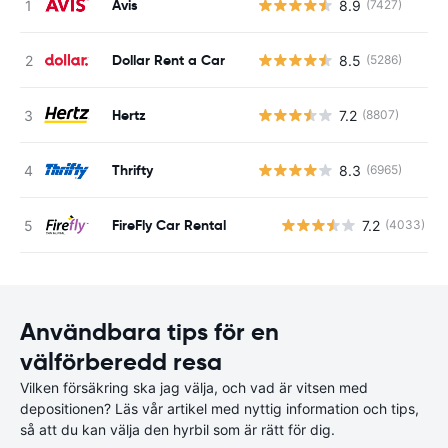
Avis
8.9
(7427)
Dollar Rent a Car
8.5
(5286)
Hertz
7.2
(8807)
Thrifty
8.3
(6965)
FireFly Car Rental
7.2
(4033)
Användbara tips för en
välförberedd resa
Vilken försäkring ska jag välja, och vad är vitsen med
depositionen? Läs vår artikel med nyttig information och tips,
så att du kan välja den hyrbil som är rätt för dig.