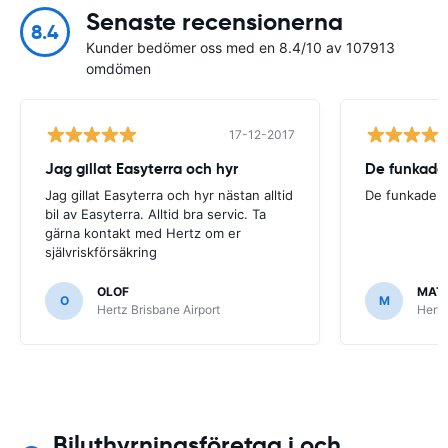
Senaste recensionerna
8.4
Kunder bedömer oss med en 8.4/10 av 107913
omdömen
17-12-2017
Jag gillat Easyterra och hyr
De funkade
Jag gillat Easyterra och hyr nästan alltid
De funkade.
bil av Easyterra. Alltid bra servic. Ta
gärna kontakt med Hertz om er
självriskförsäkring
OLOF
MAT
O
M
Hertz Brisbane Airport
Hertz
Biluthyrningsföretag i och