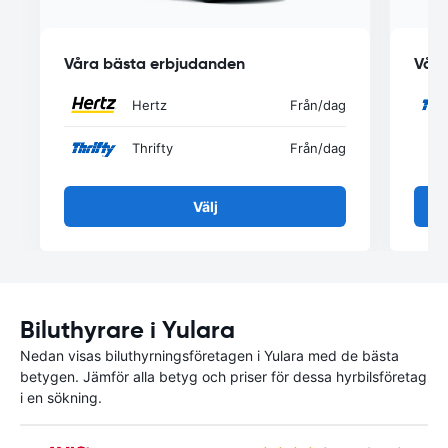
Våra bästa erbjudanden
Våra
Hertz
Från
/dag
Thrifty
Från
/dag
Välj
Biluthyrare i Yulara
Nedan visas biluthyrningsföretagen i Yulara med de bästa
betygen. Jämför alla betyg och priser för dessa hyrbilsföretag
i en sökning.