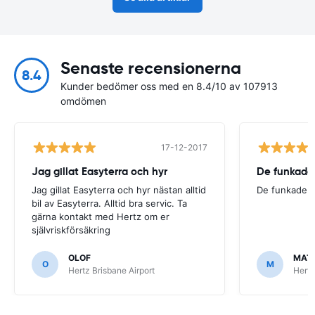
Senaste recensionerna
8.4
Kunder bedömer oss med en 8.4/10 av 107913
omdömen
17-12-2017
Jag gillat Easyterra och hyr
De funkade
Jag gillat Easyterra och hyr nästan alltid
De funkade.
bil av Easyterra. Alltid bra servic. Ta
gärna kontakt med Hertz om er
självriskförsäkring
OLOF
MAT
O
M
Hertz Brisbane Airport
Hertz