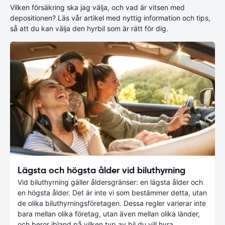
Vilken försäkring ska jag välja, och vad är vitsen med
depositionen? Läs vår artikel med nyttig information och tips,
så att du kan välja den hyrbil som är rätt för dig.
Lägsta och högsta ålder vid biluthyrning
Vid biluthyrning gäller åldersgränser: en lägsta ålder och
en högsta ålder. Det är inte vi som bestämmer detta, utan
de olika biluthyrningsföretagen. Dessa regler varierar inte
bara mellan olika företag, utan även mellan olika länder,
och beror ibland på vilken typ av bil du vill hyra.