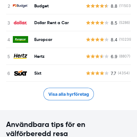
Budget
8.8
(11503)
Dollar Rent a Car
8.5
(5286)
Europcar
8.4
(10239)
Hertz
6.9
(8807)
Sixt
7.7
(4354)
Visa alla hyrföretag
Användbara tips för en
välförberedd resa