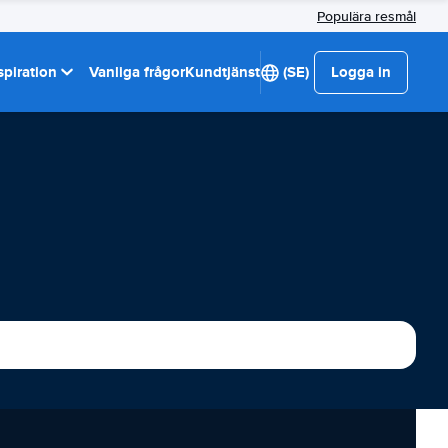
Populära resmål
spiration
Vanliga frågor
Kundtjänst
(SE)
Logga in