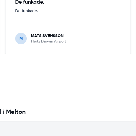
De funkade.
De funkade.
MATS SVENSSON
M
Hertz Darwin Airport
l i Melton