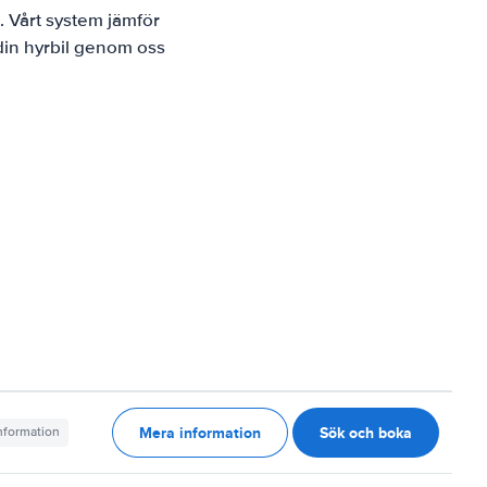
. Vårt system jämför
 din hyrbil genom oss
Mera information
Sök och boka
information