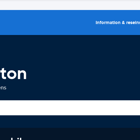
Information & resein
lton
ens