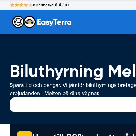
8.4
Kundbetyg
/ 10
Biluthyrning Me
Spara tid och pengar. Vi jämför biluthyrningsföretag
erbjudanden i Melton på dina vägnar.