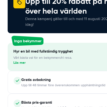
Upp till 20% rabatt på 
över hela världen
Denna kampanj gäller till och med 11 augusti 20
idag!
Inga bekymmer
Hyr en bil med fullständig trygghet
Vårt bästa val för en bekymmersfri resa.
Läs mer
Gratis
avbokning
Upp till 48 timmar före överenskommen upphämtningstid
Bästa pris-garanti