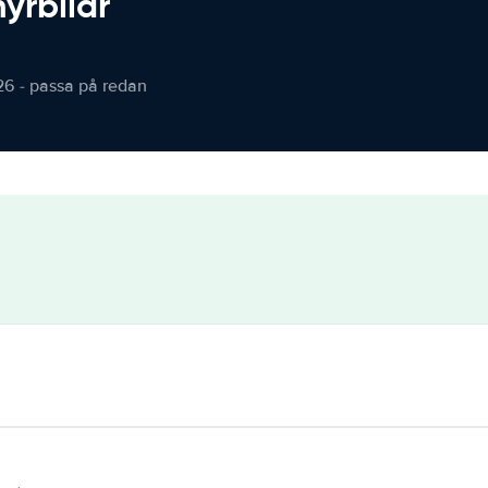
hyrbilar
26 - passa på redan