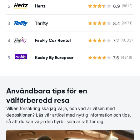
Hertz
6.9
(8812)
Thrifty
8.4
(6971)
FireFly Car Rental
7.2
(4033)
Keddy By Europcar
7.6
(4319)
Användbara tips för en
välförberedd resa
Vilken försäkring ska jag välja, och vad är vitsen med
depositionen? Läs vår artikel med nyttig information och tips,
så att du kan välja den hyrbil som är rätt för dig.