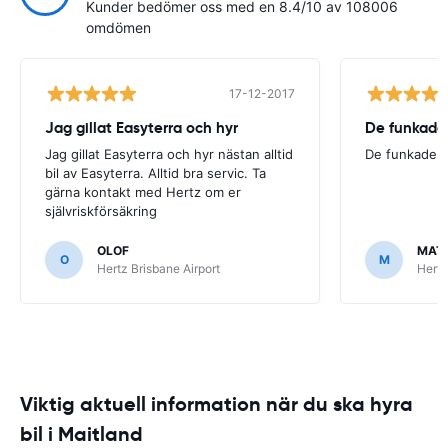
Kunder bedömer oss med en 8.4/10 av 108006
omdömen
17-12-2017
Jag gillat Easyterra och hyr
De funkade
Jag gillat Easyterra och hyr nästan alltid
De funkade.
bil av Easyterra. Alltid bra servic. Ta
gärna kontakt med Hertz om er
självriskförsäkring
OLOF
MAT
O
M
Hertz Brisbane Airport
Hertz
Viktig aktuell information när du ska hyra
bil i Maitland