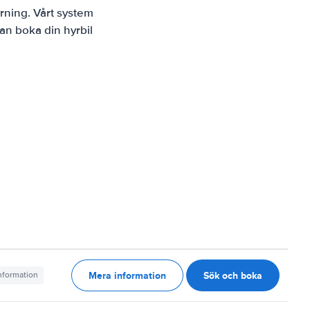
rning. Vårt system
an boka din hyrbil
Mera information
Sök och boka
information