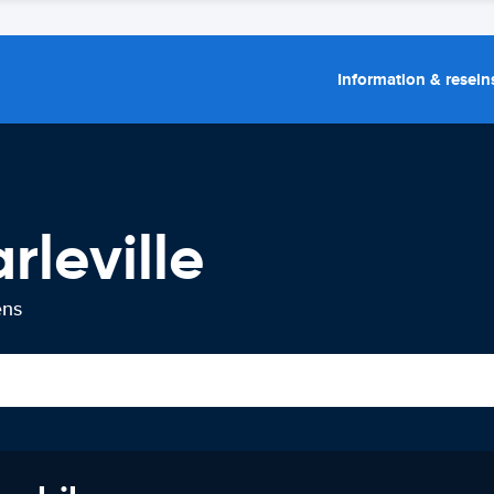
Information & resein
rleville
ens