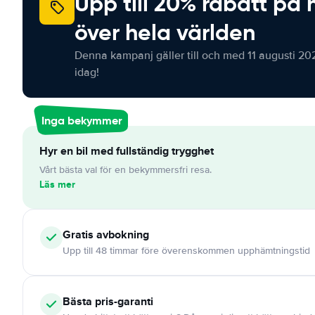
Upp till 20% rabatt på 
över hela världen
Denna kampanj gäller till och med 11 augusti 20
idag!
Inga bekymmer
Hyr en bil med fullständig trygghet
Vårt bästa val för en bekymmersfri resa.
Läs mer
Gratis
avbokning
Upp till 48 timmar före överenskommen upphämtningstid
Bästa pris-garanti