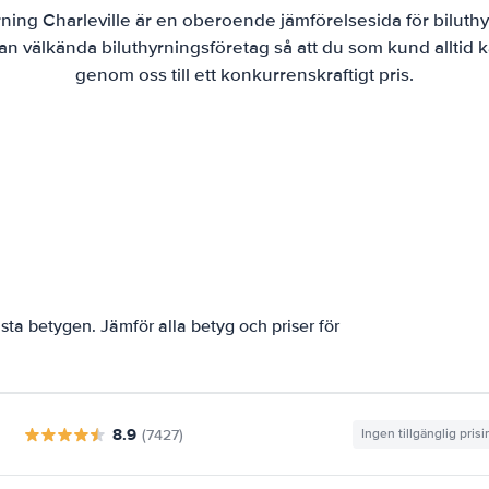
rning Charleville är en oberoende jämförelsesida för biluthy
lan välkända biluthyrningsföretag så att du som kund alltid k
genom oss till ett konkurrenskraftigt pris.
sta betygen. Jämför alla betyg och priser för
8.9
(7427)
Ingen tillgänglig pris