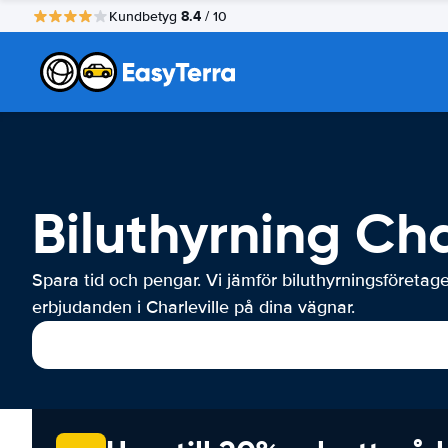
8.4
Kundbetyg
/ 10
Biluthyrning Cha
Spara tid och pengar. Vi jämför biluthyrningsföretag
erbjudanden i Charleville på dina vägnar.