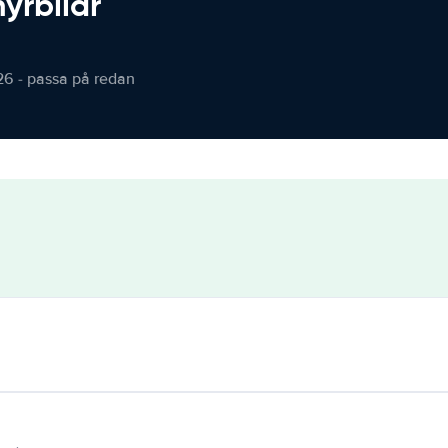
hyrbilar
26 - passa på redan