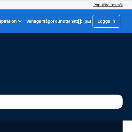
Populära resmål
spiration
Vanliga frågor
Kundtjänst
(SE)
Logga in