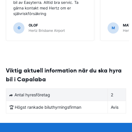
bil av Easyterra. Alltid bra servic. Ta
gärna kontakt med Hertz om er
självriskförsäkring
OLOF
MAT
O
M
Hertz Brisbane Airport
Hertz
Viktig aktuell information när du ska hyra
bil i Capalaba
🚙 Antal hyresföretag
2
🏆 Högst rankade biluthyrningsfirman
Avis