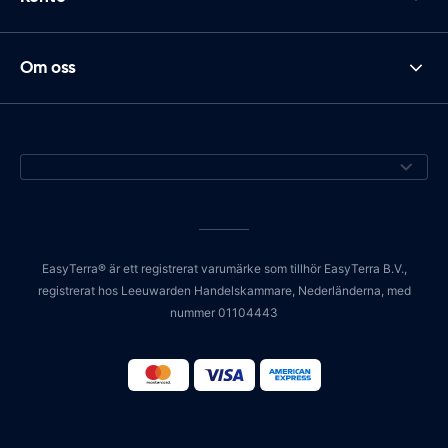
Om oss
EasyTerra® är ett registrerat varumärke som tillhör EasyTerra B.V.,
registrerat hos Leeuwarden Handelskammare, Nederländerna, med
nummer 01104443