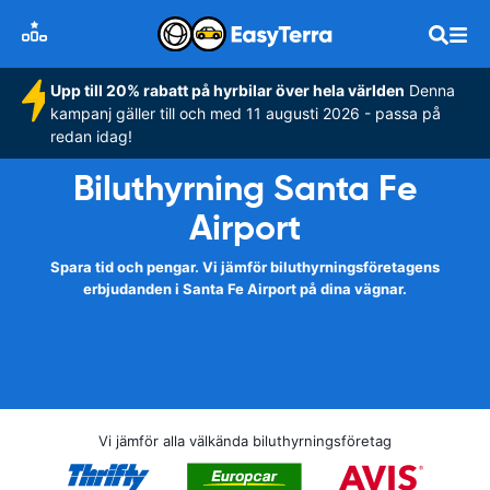
Upp till 20% rabatt på hyrbilar över hela världen
Denna
kampanj gäller till och med 11 augusti 2026 - passa på
redan idag!
Biluthyrning Santa Fe
Airport
Spara tid och pengar. Vi jämför biluthyrningsföretagens
erbjudanden i Santa Fe Airport på dina vägnar.
Vi jämför alla välkända biluthyrningsföretag