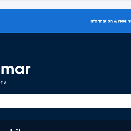
Information & resein
smar
ens