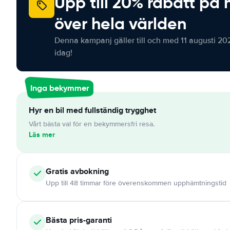
Upp till 20% rabatt på 
över hela världen
Denna kampanj gäller till och med 11 augusti 20
idag!
Inga bekymmer
Hyr en bil med fullständig trygghet
Vårt bästa val för en bekymmersfri resa.
Läs mer
Gratis
avbokning
Upp till 48 timmar före överenskommen upphämtningstid
Bästa pris-garanti