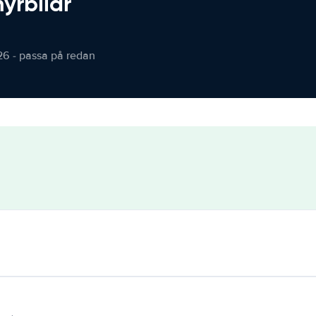
hyrbilar
26 - passa på redan