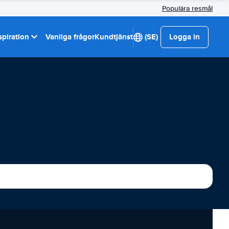
Populära resmål
spiration
Vanliga frågor
Kundtjänst
(SE)
Logga in