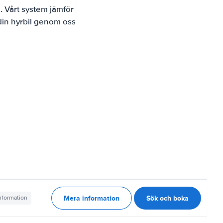
. Vårt system jämför
 din hyrbil genom oss
Mera information
Sök och boka
information