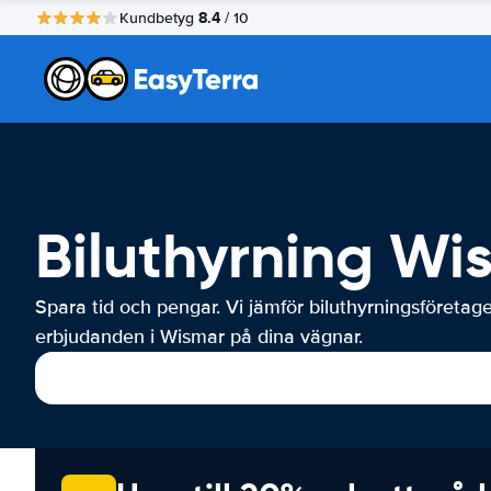
8.4
Kundbetyg
/ 10
Biluthyrning Wi
Spara tid och pengar. Vi jämför biluthyrningsföretag
erbjudanden i Wismar på dina vägnar.