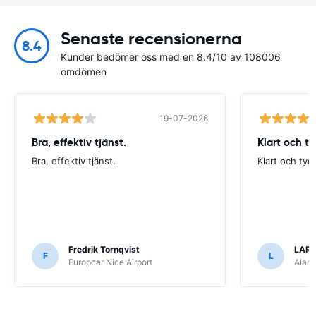
Senaste recensionerna
8.4
Kunder bedömer oss med en 8.4/10 av 108006
omdömen
19-07-2026
Bra, effektiv tjänst.
Klart och t
Bra, effektiv tjänst.
Klart och tyd
Fredrik Tornqvist
LARS
F
L
Europcar Nice Airport
Alamo