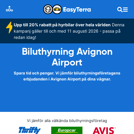
Upp till 20% rabatt på hyrbilar över hela världen
Denna
kampanj gäller till och med 11 augusti 2026 - passa på
redan idag!
Biluthyrning Avignon
Airport
Spara tid och pengar. Vi jämför biluthyrningsföretagens
erbjudanden i Avignon Airport på dina vägnar.
Vi jämför alla välkända biluthyrningsföretag