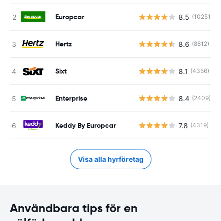
Europcar
8.5
(10251)
Hertz
8.6
(8812)
Sixt
8.1
(4356)
Enterprise
8.4
(2409)
Keddy By Europcar
7.8
(4319)
Visa alla hyrföretag
Användbara tips för en