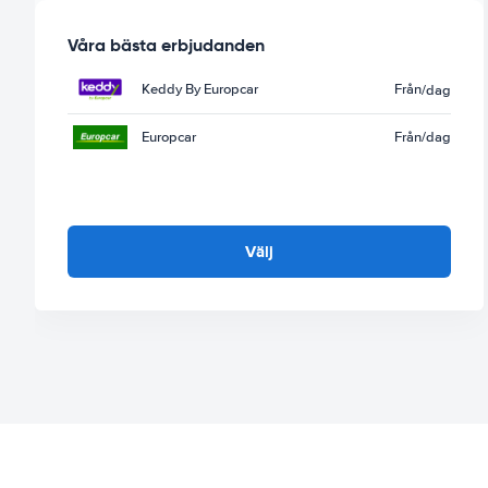
Våra bästa erbjudanden
Keddy By Europcar
Från
/dag
Europcar
Från
/dag
Välj