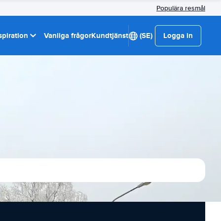
Populära resmål
spiration
Vanliga frågor
Kundtjänst
(SE)
Logga in