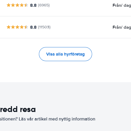
8.8
Från
/ da
(6965)
8.8
Från
/ da
(11503)
Visa alla hyrföretag
eredd resa
sitionen? Läs vår artikel med nyttig information