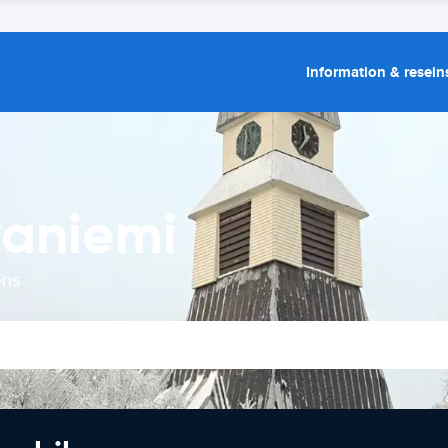
Information & resein
vaniemi
ens