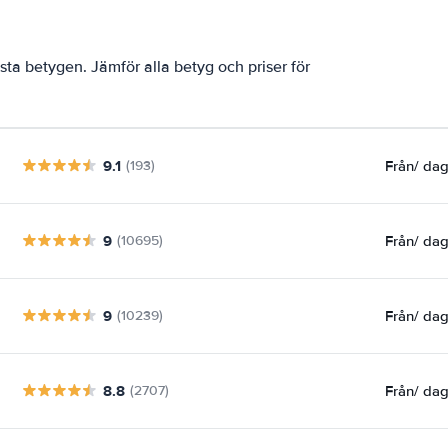
ta betygen. Jämför alla betyg och priser för
9.1
Från
/ da
(193)
9
Från
/ da
(10695)
9
Från
/ da
(10239)
8.8
Från
/ da
(2707)