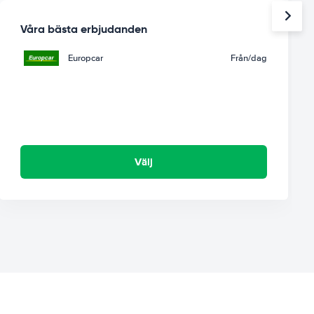
Våra bästa erbjudanden
Europcar
Från
/dag
Välj