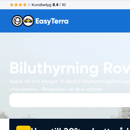
8.4
Kundbetyg
/ 10
Biluthyrning Ro
Spara tid och pengar. Vi jämför biluthyrningsföretag
erbjudanden i Rovaniemi på dina vägnar.