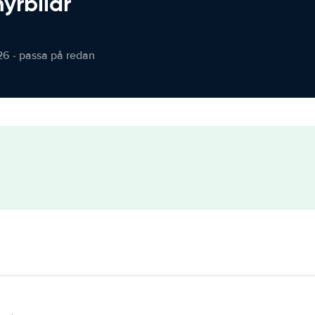
hyrbilar
26 - passa på redan