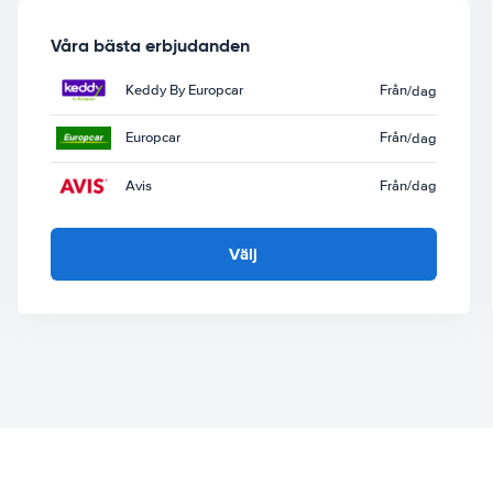
Våra bästa erbjudanden
Keddy By Europcar
Från
/dag
Europcar
Från
/dag
Avis
Från
/dag
Välj