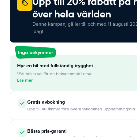
Upp till 20% rabatt på 
över hela världen
Denna kampanj gäller till och med 11 augusti 20
idag!
Inga bekymmer
Hyr en bil med fullständig trygghet
Vårt bästa val för en bekymmersfri resa.
Läs mer
Gratis
avbokning
Upp till 48 timmar före överenskommen upphämtningstid
Bästa pris-garanti