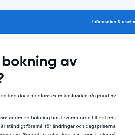
Information & resein
 bokning av
?
ngen kan dock medföra extra kostnader på grund av
bara ändra en bokning hos leverantören till det pris
 är ständigt föremål för ändringar och dagspriserna
rmar sig. Som ett resultat kan hyrespriset öka på