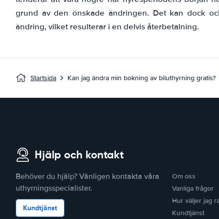
grund av den önskade ändringen. Det kan dock ock
ändring, vilket resulterar i en delvis återbetalning.
Startsida
Kan jag ändra min bokning av biluthyrning gratis?
Hjälp och kontakt
Behöver du hjälp? Vänligen kontakta våra
Om oss
uthyrningsspecialister.
Vanliga frågor
Hur väljer jag rä
Kundtjänst
Kundtjänst