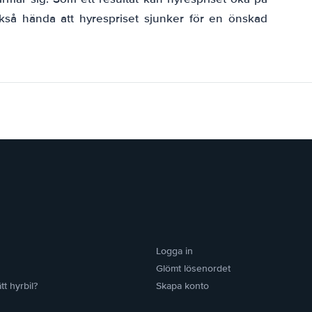
så hända att hyrespriset sjunker för en önskad
Logga in
Glömt lösenordet
tt hyrbil?
Skapa konto