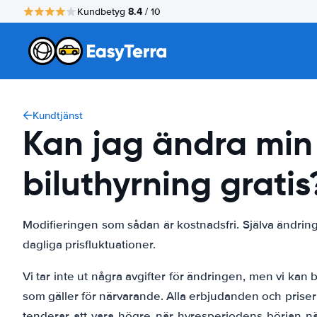
8.4
Kundbetyg
/ 10
Kundtjänst
Kan jag ändra min
biluthyrning gratis
Modifieringen som sådan är kostnadsfri. Själva ändri
dagliga prisfluktuationer.
Vi tar inte ut några avgifter för ändringen, men vi kan 
som gäller för närvarande. Alla erbjudanden och priser
tenderar att vara högre när hyresperiodens början nä