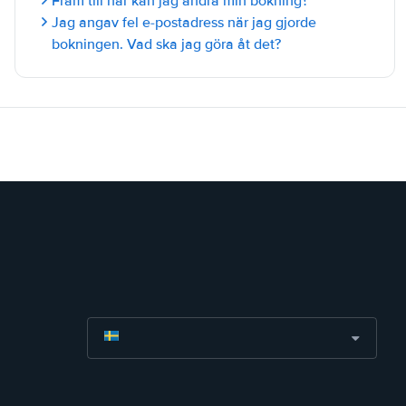
Fram till när kan jag ändra min bokning?
Jag angav fel e-postadress när jag gjorde
bokningen. Vad ska jag göra åt det?