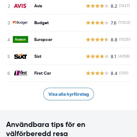
Avis
8.2
(7437)
Budget
7.6
(11512)
Europcar
8.8
(10251)
Sixt
8.1
(4356)
First Car
8.4
(700)
Visa alla hyrföretag
Användbara tips för en
välförberedd resa