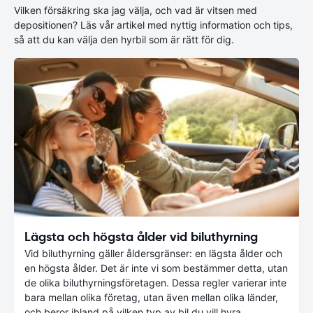
Vilken försäkring ska jag välja, och vad är vitsen med
depositionen? Läs vår artikel med nyttig information och tips,
så att du kan välja den hyrbil som är rätt för dig.
Lägsta och högsta ålder vid biluthyrning
Vid biluthyrning gäller åldersgränser: en lägsta ålder och
en högsta ålder. Det är inte vi som bestämmer detta, utan
de olika biluthyrningsföretagen. Dessa regler varierar inte
bara mellan olika företag, utan även mellan olika länder,
och beror ibland på vilken typ av bil du vill hyra.