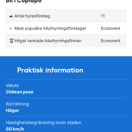
bil i Copiapo
🚙 Antal hyresföretag
11
⭐ Mest populära biluthyrningsföretaget
Econorent
🏆 Högst rankade biluthyrningsfirman
Econorent
Praktisk information
Valuta
Chilean peso
Körriktning
Höger
Hastighetsbegränsning inom staden
60 km/h