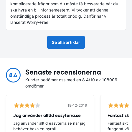
komplicerade frågor som du måste få besvarade när du
ska hyra en bil inför semestern. Vi tycker att denna
omständliga process är totalt onödig. Därför har vi
lanserat Worry-Free
Se alla artiklar
Senaste recensionerna
8.4
Kunder bedömer oss med en 8.4/10 av 108006
omdömen
18-12-2019
Jag använder alltid easyterra.se
Fantastiskt
Jag använder alltid easyterra.se när jag
Fantastiskt b
behöver boka en hyrbil.
fungerat väldi