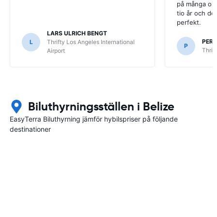
på många olik
tio år och det
perfekt.
LARS ULRICH BENGT
PER
L
Thrifty Los Angeles International
P
Thrif
Airport
Biluthyrningsställen i Belize
EasyTerra Biluthyrning jämför hybilspriser på följande
destinationer