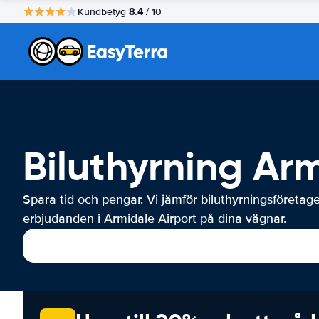
8.4
Kundbetyg
/ 10
Biluthyrning Ar
Spara tid och pengar. Vi jämför biluthyrningsföretag
erbjudanden i Armidale Airport på dina vägnar.