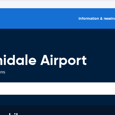
Information & resein
midale Airport
ens