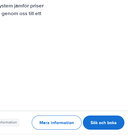
ystem jämför priser
 genom oss till ett
Mera information
Sök och boka
information