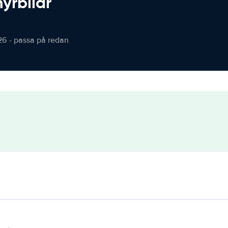
hyrbilar
26 - passa på redan