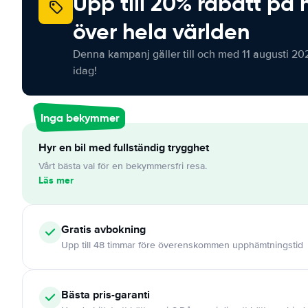
Upp till 20% rabatt på 
över hela världen
Denna kampanj gäller till och med 11 augusti 20
idag!
Inga bekymmer
Hyr en bil med fullständig trygghet
Vårt bästa val för en bekymmersfri resa.
Läs mer
Gratis
avbokning
Upp till 48 timmar före överenskommen upphämtningstid
Bästa pris-garanti