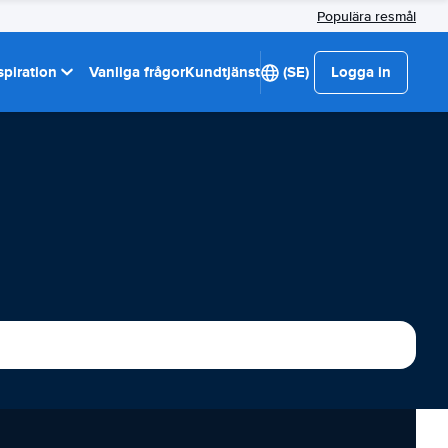
Populära resmål
spiration
Vanliga frågor
Kundtjänst
(SE)
Logga in