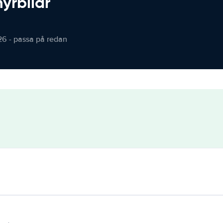
hyrbilar
26 - passa på redan