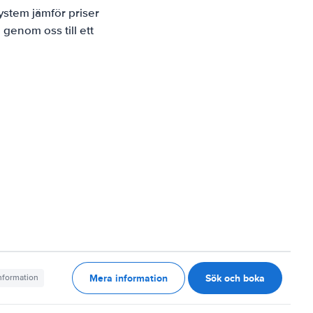
ystem jämför priser
 genom oss till ett
Mera information
Sök och boka
information