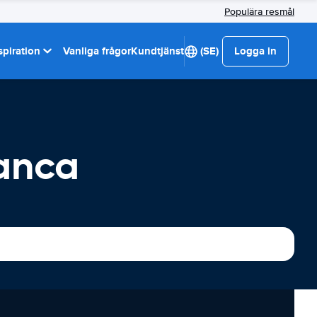
Populära resmål
spiration
Vanliga frågor
Kundtjänst
(SE)
Logga in
lanca