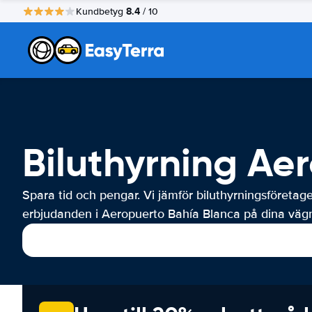
8.4
Kundbetyg
/ 10
Biluthyrning Ae
Spara tid och pengar. Vi jämför biluthyrningsföretag
erbjudanden i Aeropuerto Bahía Blanca på dina vägn