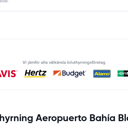
dande.
Vi jämför alla välkända biluthyrningsföretag
thyrning Aeropuerto Bahía B