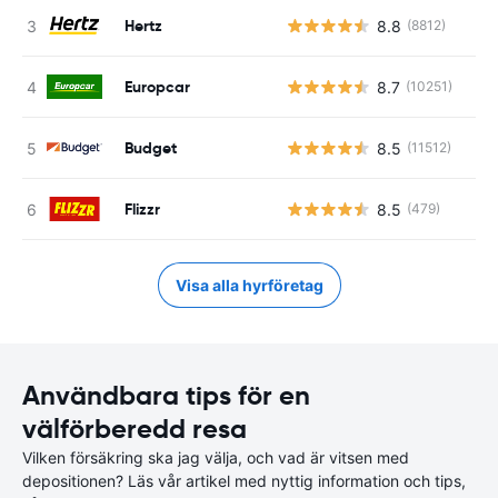
Hertz
8.8
(8812)
Europcar
8.7
(10251)
Budget
8.5
(11512)
Flizzr
8.5
(479)
Visa alla hyrföretag
Användbara tips för en
välförberedd resa
Vilken försäkring ska jag välja, och vad är vitsen med
depositionen? Läs vår artikel med nyttig information och tips,