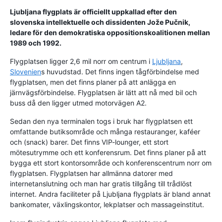
Ljubljana flygplats är officiellt uppkallad efter den
slovenska intellektuelle och dissidenten Jože Pučnik,
ledare för den demokratiska oppositionskoalitionen mellan
1989 och 1992.
Flygplatsen ligger 2,6 mil norr om centrum i
Ljubljana
,
Slovenien
s huvudstad. Det finns ingen tågförbindelse med
flygplatsen, men det finns planer på att anlägga en
järnvägsförbindelse. Flygplatsen är lätt att nå med bil och
buss då den ligger utmed motorvägen A2.
Sedan den nya terminalen togs i bruk har flygplatsen ett
omfattande butiksområde och många restauranger, kaféer
och (snack) barer. Det finns VIP-lounger, ett stort
mötesutrymme och ett konferensrum. Det finns planer på att
bygga ett stort kontorsområde och konferenscentrum norr om
flygplatsen. Flygplatsen har allmänna datorer med
internetanslutning och man har gratis tillgång till trådlöst
internet. Andra faciliteter på Ljubljana flygplats är bland annat
bankomater, växlingskontor, lekplatser och massageinstitut.