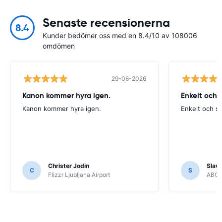
Senaste recensionerna
8.4
Kunder bedömer oss med en 8.4/10 av 108006
omdömen
29-06-2026
Kanon kommer hyra igen.
Enkelt och 
Kanon kommer hyra igen.
Enkelt och s
Christer Jodin
Slava
C
S
Flizzr Ljubljana Airport
ABC R