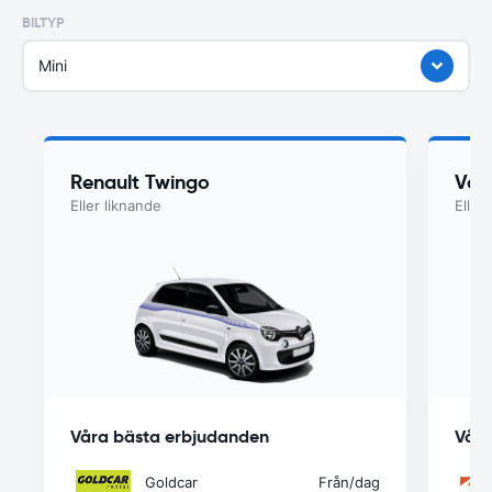
BILTYP
Mini
Renault Twingo
Vol
Eller liknande
Eller
Våra bästa erbjudanden
Våra
Goldcar
Från
/dag