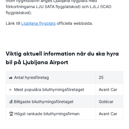
Inom flygindustrin anges Ljubljana flygplats med
förkortningarna LJU (IATA flygplatskod) och LJLJ (ICAO
flygplatskod).
Länk till
Ljubljana flygplats
officiella webbsida.
Viktig aktuell information när du ska hyra
bil på Ljubljana Airport
🚙 Antal hyresföretag
25
⭐ Mest populära biluthyrningsföretaget
Avant Car
💰 Billigaste biluthyrningsföretaget
Goldcar
🏆 Högst rankade biluthyrningsfirman
Avant Car