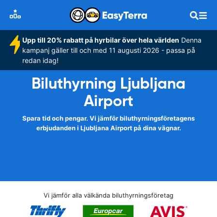
Upp till 20% rabatt på hyrbilar över hela världen
Denna
kampanj gäller till och med 11 augusti 2026 - passa på
redan idag!
Biluthyrning Ljubljana
Airport
Spara tid och pengar. Vi jämför biluthyrningsföretagens
erbjudanden i Ljubljana Airport på dina vägnar.
Vi jämför alla välkända biluthyrningsföretag