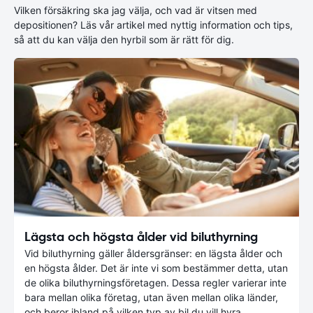
Vilken försäkring ska jag välja, och vad är vitsen med
depositionen? Läs vår artikel med nyttig information och tips,
så att du kan välja den hyrbil som är rätt för dig.
Lägsta och högsta ålder vid biluthyrning
Vid biluthyrning gäller åldersgränser: en lägsta ålder och
en högsta ålder. Det är inte vi som bestämmer detta, utan
de olika biluthyrningsföretagen. Dessa regler varierar inte
bara mellan olika företag, utan även mellan olika länder,
och beror ibland på vilken typ av bil du vill hyra.