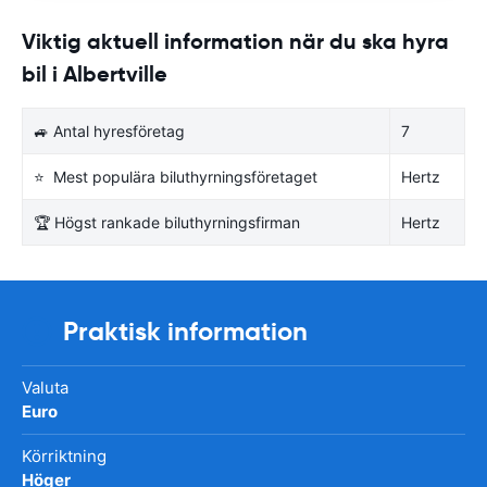
Viktig aktuell information när du ska hyra
bil i Albertville
🚙 Antal hyresföretag
7
⭐ Mest populära biluthyrningsföretaget
Hertz
🏆 Högst rankade biluthyrningsfirman
Hertz
Praktisk information
Valuta
Euro
Körriktning
Höger