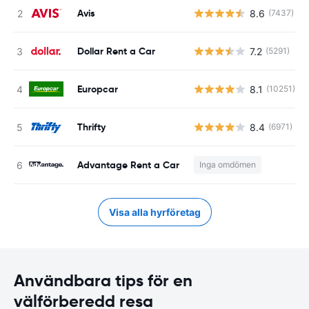
Avis
8.6
(7437)
Dollar Rent a Car
7.2
(5291)
Europcar
8.1
(10251)
Thrifty
8.4
(6971)
Advantage Rent a Car
Inga omdömen
Visa alla hyrföretag
Användbara tips för en
välförberedd resa