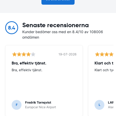
Senaste recensionerna
8.4
Kunder bedömer oss med en 8.4/10 av 108006
omdömen
19-07-2026
Bra, effektiv tjänst.
Klart och t
Bra, effektiv tjänst.
Klart och tyd
Fredrik Tornqvist
LARS
F
L
Europcar Nice Airport
Alamo