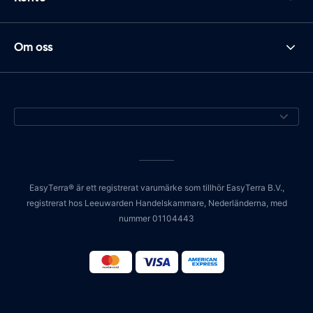
Om oss
EasyTerra® är ett registrerat varumärke som tillhör EasyTerra B.V.,
registrerat hos Leeuwarden Handelskammare, Nederländerna, med
nummer 01104443