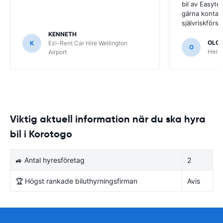
bil av Easyter
gärna kontak
självriskförsä
KENNETH
OLO
K
Ezi-Rent Car Hire Wellington
O
Hertz
Airport
Viktig aktuell information när du ska hyra
bil i Korotogo
🚙 Antal hyresföretag
2
🏆 Högst rankade biluthyrningsfirman
Avis