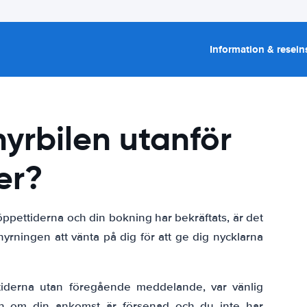
Information & resein
yrbilen utanför
er?
pettiderna och din bokning har bekräftats, är det
yrningen att vänta på dig för att ge dig nycklarna
tiderna utan föregående meddelande, var vänlig
en om din ankomst är försenad och du inte har