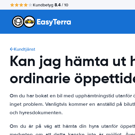
8.4
Kundbetyg
/ 10
Kundtjänst
Kan jag hämta ut h
ordinarie öppettid
Om du har bokat en bil med upphämtningstid utanför öp
inget problem. Vanligtvis kommer en anställd på biluth
och hyresdokumenten.
Om du är på väg att hämta din hyra utanför öppet
medveten om att detta kanske inte är möjligt. Äv