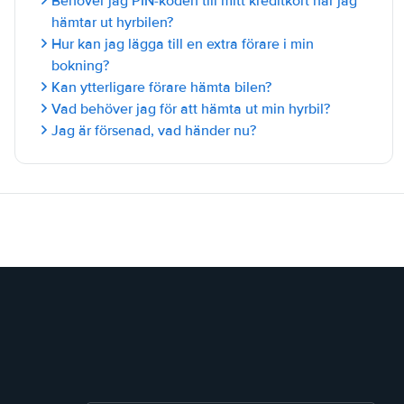
Behöver jag PIN-koden till mitt kreditkort när jag
hämtar ut hyrbilen?
Hur kan jag lägga till en extra förare i min
bokning?
Kan ytterligare förare hämta bilen?
Vad behöver jag för att hämta ut min hyrbil?
Jag är försenad, vad händer nu?