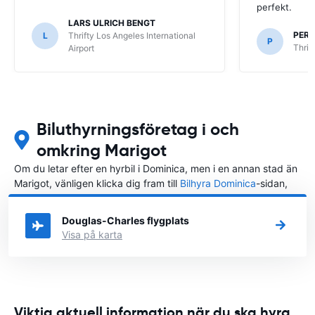
perfekt.
LARS ULRICH BENGT
PER
L
Thrifty Los Angeles International
P
Thrif
Airport
Biluthyrningsföretag i och
omkring Marigot
Om du letar efter en hyrbil i Dominica, men i en annan stad än
Marigot, vänligen klicka dig fram till
Bilhyra Dominica
-sidan,
där du kan välja i vilken stad i Dominica du vill hyra en bil.
Douglas-Charles flygplats
Visa på karta
Viktig aktuell information när du ska hyra