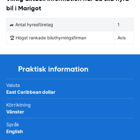
bil i Marigot
🚙 Antal hyresföretag
1
🏆 Högst rankade biluthyrningsfirman
Avis
Praktisk information
Valuta
East Caribbean dollar
Körriktning
Vänster
Språk
English