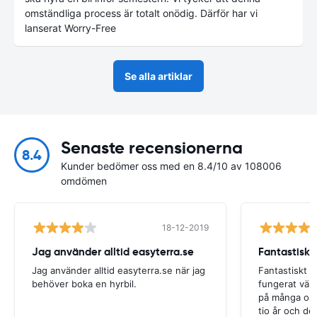
omständliga process är totalt onödig. Därför har vi
lanserat Worry-Free
Se alla artiklar
Senaste recensionerna
8.4
Kunder bedömer oss med en 8.4/10 av 108006
omdömen
18-12-2019
Jag använder alltid easyterra.se
Fantastiskt
Jag använder alltid easyterra.se när jag
Fantastiskt b
behöver boka en hyrbil.
fungerat väldi
på många olik
tio år och det