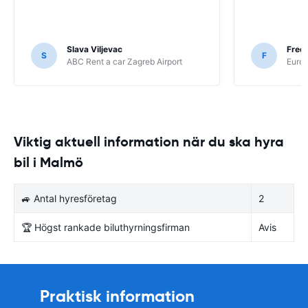
Slava Viljevac
Fredr
S
F
ABC Rent a car Zagreb Airport
Europ
Viktig aktuell information när du ska hyra
bil i Malmö
🚙 Antal hyresföretag
2
🏆 Högst rankade biluthyrningsfirman
Avis
Praktisk information