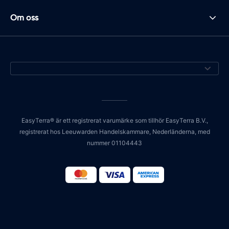
Om oss
EasyTerra® är ett registrerat varumärke som tillhör EasyTerra B.V.,
registrerat hos Leeuwarden Handelskammare, Nederländerna, med
nummer 01104443