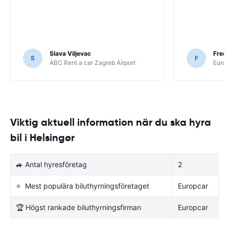
Slava Viljevac
Fredr
S
F
ABC Rent a car Zagreb Airport
Europ
Viktig aktuell information när du ska hyra
bil i Helsingør
🚙 Antal hyresföretag
2
⭐ Mest populära biluthyrningsföretaget
Europcar
🏆 Högst rankade biluthyrningsfirman
Europcar