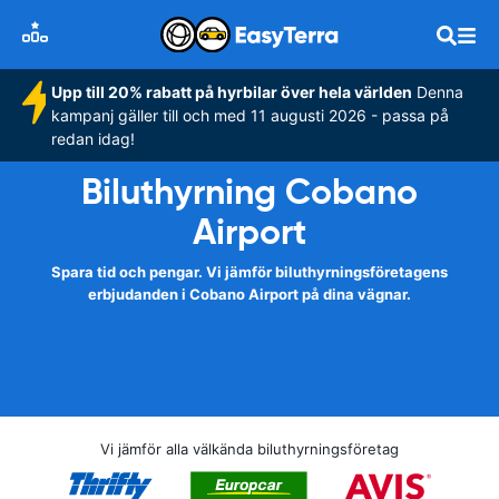
Upp till 20% rabatt på hyrbilar över hela världen
Denna
kampanj gäller till och med 11 augusti 2026 - passa på
redan idag!
Biluthyrning Cobano
Airport
Spara tid och pengar. Vi jämför biluthyrningsföretagens
erbjudanden i Cobano Airport på dina vägnar.
Vi jämför alla välkända biluthyrningsföretag