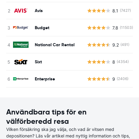
Avis
8.1
(7427)
Budget
7.8
(11503)
National Car Rental
9.2
(491)
Sixt
8
(4354)
Enterprise
9
(2406)
Användbara tips för en
välförberedd resa
Vilken försäkring ska jag välja, och vad är vitsen med
depositionen? Läs vår artikel med nyttig information och tips,