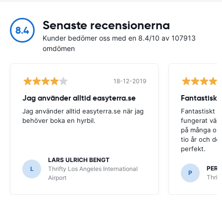
Senaste recensionerna
8.4
Kunder bedömer oss med en 8.4/10 av 107913
omdömen
18-12-2019
Jag använder alltid easyterra.se
Fantastiskt
Jag använder alltid easyterra.se när jag
Fantastiskt b
behöver boka en hyrbil.
fungerat väldi
på många olik
tio år och det
perfekt.
LARS ULRICH BENGT
PER
L
Thrifty Los Angeles International
P
Thrif
Airport