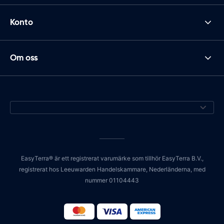
Konto
Om oss
EasyTerra® är ett registrerat varumärke som tillhör EasyTerra B.V.,
registrerat hos Leeuwarden Handelskammare, Nederländerna, med
nummer 01104443