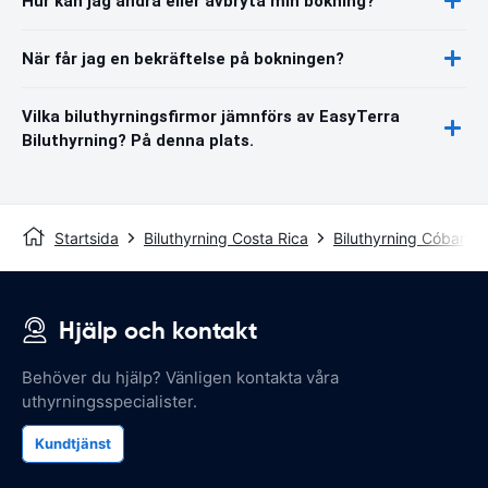
Hur kan jag ändra eller avbryta min bokning?
När får jag en bekräftelse på bokningen?
Vilka biluthyrningsfirmor jämnförs av EasyTerra
Biluthyrning? På denna plats.
Startsida
Biluthyrning Costa Rica
Biluthyrning Cóbano
Hjälp och kontakt
Behöver du hjälp? Vänligen kontakta våra
uthyrningsspecialister.
Kundtjänst