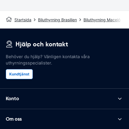
Startsida
Biluthyrning Brasilien
Biluthyrning Maceió
Z
Hjälp och kontakt
Behöver du hjälp? Vänligen kontakta våra
uthyrningsspecialister.
Kundtjänst
Konto
Om oss