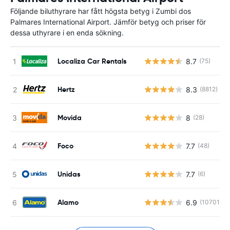
Följande biluthyrare har fått högsta betyg i Zumbi dos
Palmares International Airport. Jämför betyg och priser för
dessa uthyrare i en enda sökning.
Localiza Car Rentals
8.7
(75)
Hertz
8.3
(8812)
Movida
8
(28)
Foco
7.7
(48)
Unidas
7.7
(6)
Alamo
6.9
(10701)