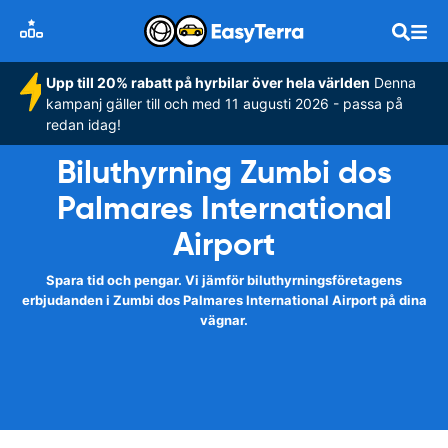
Upp till 20% rabatt på hyrbilar över hela världen
Denna
kampanj gäller till och med 11 augusti 2026 - passa på
redan idag!
Biluthyrning Zumbi dos
Palmares International
Airport
Spara tid och pengar. Vi jämför biluthyrningsföretagens
erbjudanden i Zumbi dos Palmares International Airport på dina
vägnar.