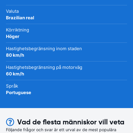
Valuta
Brazilian real
Körriktning
Höger
Hastighetsbegränsning inom staden
80 km/h
Hastighetsbegränsning på motorväg
60 km/h
Språk
Portuguese
Vad de flesta människor vill veta
Följande frågor och svar är ett urval av de mest populära