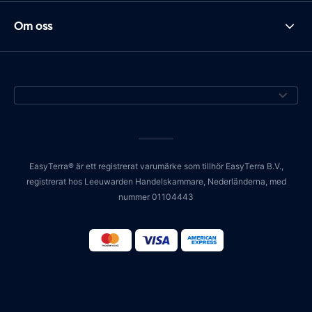
Om oss
EasyTerra® är ett registrerat varumärke som tillhör EasyTerra B.V.,
registrerat hos Leeuwarden Handelskammare, Nederländerna, med
nummer 01104443