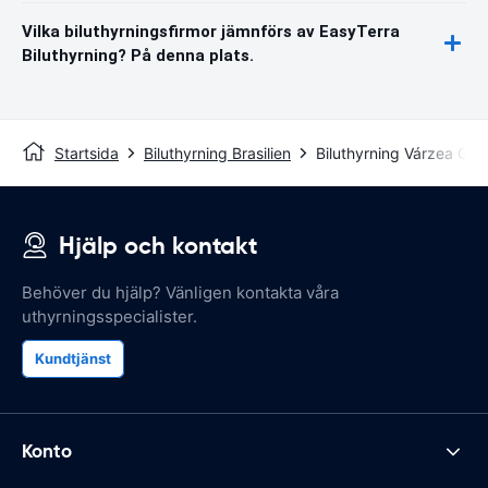
Vilka biluthyrningsfirmor jämnförs av EasyTerra
Biluthyrning? På denna plats.
Startsida
Biluthyrning Brasilien
Biluthyrning Várzea Gra
Hjälp och kontakt
Behöver du hjälp? Vänligen kontakta våra
uthyrningsspecialister.
Kundtjänst
Konto