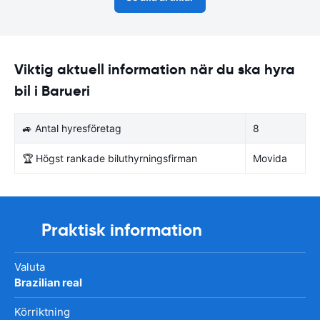
Viktig aktuell information när du ska hyra
bil i Barueri
🚙 Antal hyresföretag
8
🏆 Högst rankade biluthyrningsfirman
Movida
Praktisk information
Valuta
Brazilian real
Körriktning