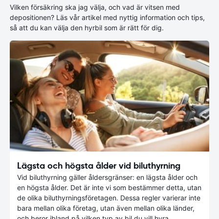
Vilken försäkring ska jag välja, och vad är vitsen med
depositionen? Läs vår artikel med nyttig information och tips,
så att du kan välja den hyrbil som är rätt för dig.
Lägsta och högsta ålder vid biluthyrning
Vid biluthyrning gäller åldersgränser: en lägsta ålder och
en högsta ålder. Det är inte vi som bestämmer detta, utan
de olika biluthyrningsföretagen. Dessa regler varierar inte
bara mellan olika företag, utan även mellan olika länder,
och beror ibland på vilken typ av bil du vill hyra.