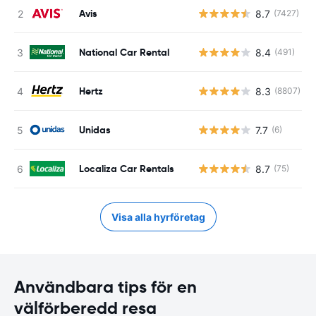
Avis
8.7
(7427)
National Car Rental
8.4
(491)
Hertz
8.3
(8807)
Unidas
7.7
(6)
Localiza Car Rentals
8.7
(75)
Visa alla hyrföretag
Användbara tips för en
välförberedd resa