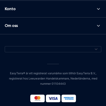
Konto
Om oss
EasyTerra® är ett registrerat varumärke som tillhör EasyTerra B.V.,
registrerat hos Leeuwarden Handelskammare, Nederländerna, med
nummer 01104443