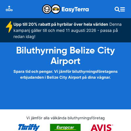
Upp till 20% rabatt på hyrbilar över hela världen
Denna
kampanj gäller till och med 11 augusti 2026 - passa på
redan idag!
Biluthyrning Belize City
Airport
Spara tid och pengar. Vi jämför biluthyrningsföretagens
erbjudanden i Belize City Airport på dina vägnar.
Vi jämför alla välkända biluthyrningsföretag