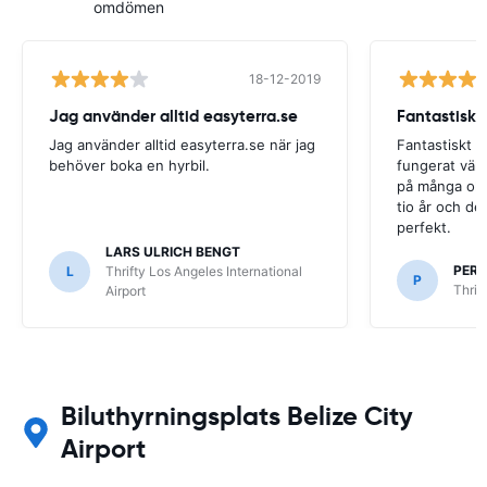
omdömen
18-12-2019
Jag använder alltid easyterra.se
Fantastiskt
Jag använder alltid easyterra.se när jag
Fantastiskt b
behöver boka en hyrbil.
fungerat väldi
på många olik
tio år och det
perfekt.
LARS ULRICH BENGT
PER
L
Thrifty Los Angeles International
P
Thrif
Airport
Biluthyrningsplats Belize City
Airport