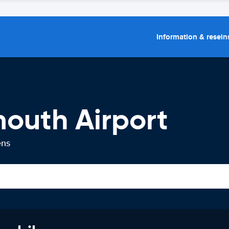
Information & resein
mouth Airport
ens