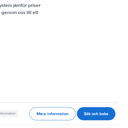
ystem jämför priser
 genom oss till ett
Mera information
Sök och boka
information