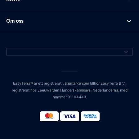
Om oss
EasyTerra® är ett registrerat varumärke som tillhör EasyTerra B.V.,
registrerat hos Leeuwarden Handelskammare, Nederländerna, med
nummer 01104443