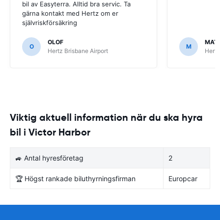
bil av Easyterra. Alltid bra servic. Ta
gärna kontakt med Hertz om er
självriskförsäkring
OLOF
MAT
O
M
Hertz Brisbane Airport
Hertz
Viktig aktuell information när du ska hyra
bil i Victor Harbor
🚙 Antal hyresföretag
2
🏆 Högst rankade biluthyrningsfirman
Europcar