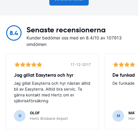
Senaste recensionerna
8.4
Kunder bedömer oss med en 8.4/10 av 107913
omdömen
17-12-2017
Jag gillat Easyterra och hyr
De funkade
Jag gillat Easyterra och hyr nästan alltid
De funkade.
bil av Easyterra. Alltid bra servic. Ta
gärna kontakt med Hertz om er
självriskförsäkring
OLOF
MAT
O
M
Hertz Brisbane Airport
Hertz