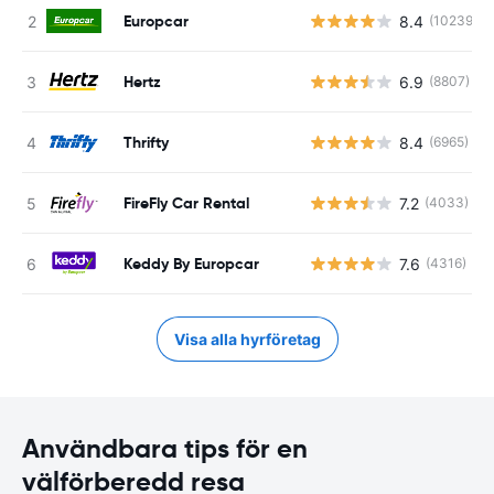
Europcar
8.4
(10239)
Hertz
6.9
(8807)
Thrifty
8.4
(6965)
FireFly Car Rental
7.2
(4033)
Keddy By Europcar
7.6
(4316)
Visa alla hyrföretag
Användbara tips för en
välförberedd resa