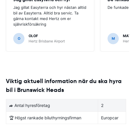
Jag gillat Easyterra och hyr nästan alltid
De funkade.
bil av Easyterra. Alltid bra servic. Ta
gärna kontakt med Hertz om er
självriskförsäkring
OLOF
MAT
O
M
Hertz Brisbane Airport
Hertz
Viktig aktuell information när du ska hyra
bil i Brunswick Heads
🚙 Antal hyresföretag
2
🏆 Högst rankade biluthyrningsfirman
Europcar