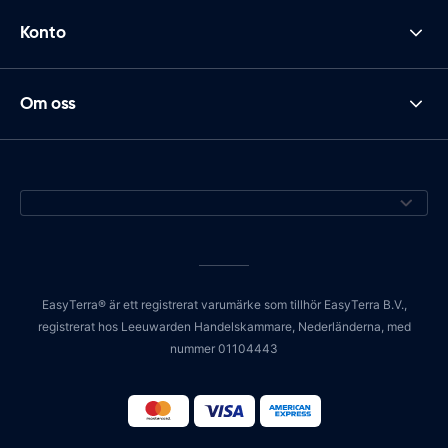
Konto
Om oss
EasyTerra® är ett registrerat varumärke som tillhör EasyTerra B.V.,
registrerat hos Leeuwarden Handelskammare, Nederländerna, med
nummer 01104443