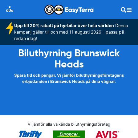
Upp till 20% rabatt på hyrbilar över hela världen
Denna
kampanj gäller till och med 11 augusti 2026 - passa på
redan idag!
Biluthyrning Brunswick
Heads
Spara tid och pengar. Vi jämför biluthyrningsföretagens
erbjudanden i Brunswick Heads på dina vägnar.
Vi jämför alla välkända biluthyrningsföretag