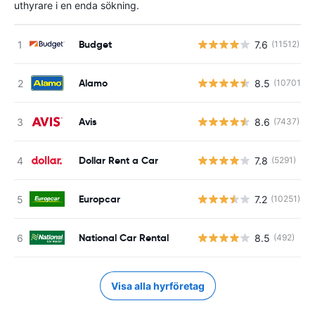
uthyrare i en enda sökning.
Budget
7.6
(11512)
Alamo
8.5
(10701)
Avis
8.6
(7437)
Dollar Rent a Car
7.8
(5291)
Europcar
7.2
(10251)
National Car Rental
8.5
(492)
Visa alla hyrföretag