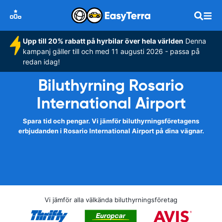
Upp till 20% rabatt på hyrbilar över hela världen
Denna
kampanj gäller till och med 11 augusti 2026 - passa på
redan idag!
Biluthyrning Rosario
International Airport
Spara tid och pengar. Vi jämför biluthyrningsföretagens
erbjudanden i Rosario International Airport på dina vägnar.
Vi jämför alla välkända biluthyrningsföretag