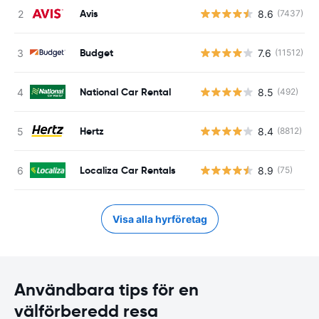
Avis
8.6
(7437)
Budget
7.6
(11512)
National Car Rental
8.5
(492)
Hertz
8.4
(8812)
Localiza Car Rentals
8.9
(75)
Visa alla hyrföretag
Användbara tips för en
välförberedd resa