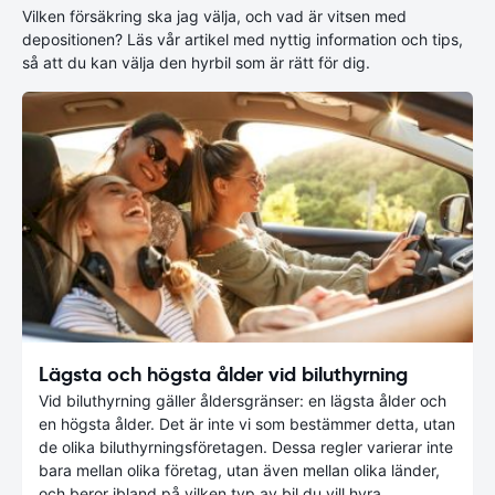
Vilken försäkring ska jag välja, och vad är vitsen med
depositionen? Läs vår artikel med nyttig information och tips,
så att du kan välja den hyrbil som är rätt för dig.
Lägsta och högsta ålder vid biluthyrning
Vid biluthyrning gäller åldersgränser: en lägsta ålder och
en högsta ålder. Det är inte vi som bestämmer detta, utan
de olika biluthyrningsföretagen. Dessa regler varierar inte
bara mellan olika företag, utan även mellan olika länder,
och beror ibland på vilken typ av bil du vill hyra.