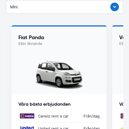
Mini
Fiat Panda
Vol
Eller liknande
Eller
Våra bästa erbjudanden
Våra
Carwiz rent a car
Från
/dag
United rent a car
Från
/dag