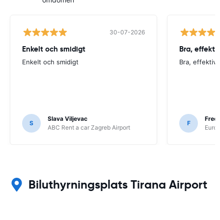
30-07-2026
Enkelt och smidigt
Bra, effektiv
Enkelt och smidigt
Bra, effektiv 
Slava Viljevac
Fredr
S
F
ABC Rent a car Zagreb Airport
Europ
Biluthyrningsplats Tirana Airport