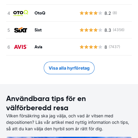
OtoQ
8.2
(8)
Sixt
8.3
(4356)
Avis
8
(7437)
Visa alla hyrföretag
Användbara tips för en
välförberedd resa
Vilken försäkring ska jag välja, och vad är vitsen med
depositionen? Läs vår artikel med nyttig information och tips,
så att du kan välja den hyrbil som är rätt för dig.