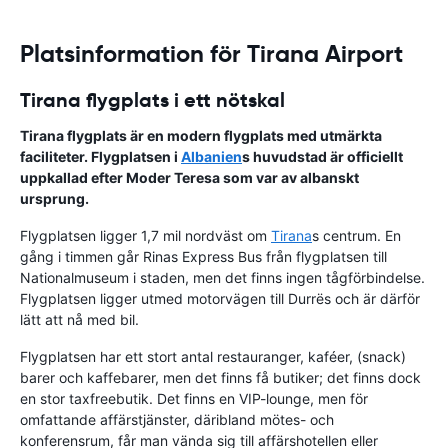
Platsinformation för Tirana Airport
Tirana flygplats i ett nötskal
Tirana flygplats är en modern flygplats med utmärkta
faciliteter. Flygplatsen i
Albanien
s huvudstad är officiellt
uppkallad efter Moder Teresa som var av albanskt
ursprung.
Flygplatsen ligger 1,7 mil nordväst om
Tirana
s centrum. En
gång i timmen går Rinas Express Bus från flygplatsen till
Nationalmuseum i staden, men det finns ingen tågförbindelse.
Flygplatsen ligger utmed motorvägen till Durrës och är därför
lätt att nå med bil.
Flygplatsen har ett stort antal restauranger, kaféer, (snack)
barer och kaffebarer, men det finns få butiker; det finns dock
en stor taxfreebutik. Det finns en VIP-lounge, men för
omfattande affärstjänster, däribland mötes- och
konferensrum, får man vända sig till affärshotellen eller