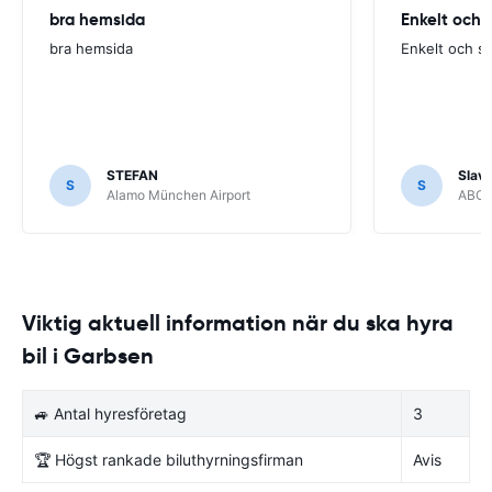
bra hemsida
Enkelt och 
bra hemsida
Enkelt och s
STEFAN
Slava
S
S
Alamo München Airport
ABC R
Viktig aktuell information när du ska hyra
bil i Garbsen
🚙 Antal hyresföretag
3
🏆 Högst rankade biluthyrningsfirman
Avis