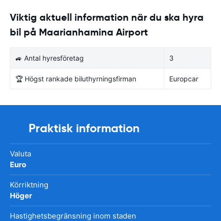
Viktig aktuell information när du ska hyra
bil på Maarianhamina Airport
🚙 Antal hyresföretag
3
🏆 Högst rankade biluthyrningsfirman
Europcar
Praktisk information
Valuta
Euro
Körriktning
Höger
Hastighetsbegränsning inom staden