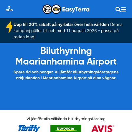
Upp till 20% rabatt på hyrbilar över hela världen
Denna
kampanj gäller till och med 11 augusti 2026 - passa på
redan idag!
Biluthyrning
Maarianhamina Airport
Spara tid och pengar. Vi jämför biluthyrningsföretagens
erbjudanden i Maarianhamina Airport på dina vägnar.
Vi jämför alla välkända biluthyrningsföretag