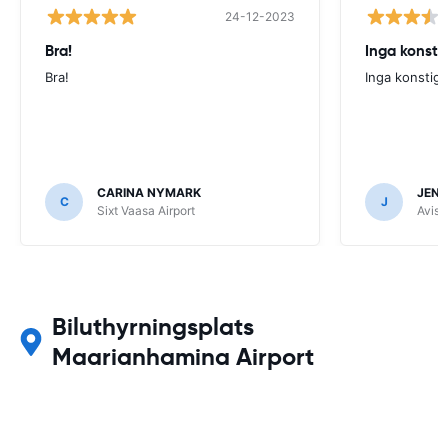
24-12-2023
Bra!
Inga konsti
Bra!
Inga konstig
CARINA NYMARK
JENN
C
J
Sixt Vaasa Airport
Avis 
Biluthyrningsplats
Maarianhamina Airport