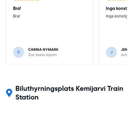
Bra!
Inga konsti
Bra!
Inga konstig
CARINA NYMARK
JENN
C
J
Sixt Vaasa Airport
Avis 
Biluthyrningsplats Kemijarvi Train
Station