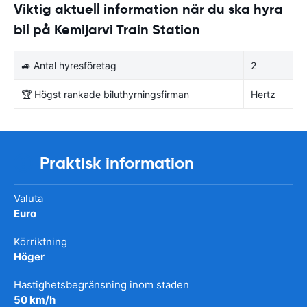
Viktig aktuell information när du ska hyra
bil på Kemijarvi Train Station
🚙 Antal hyresföretag
2
🏆 Högst rankade biluthyrningsfirman
Hertz
Praktisk information
Valuta
Euro
Körriktning
Höger
Hastighetsbegränsning inom staden
50 km/h