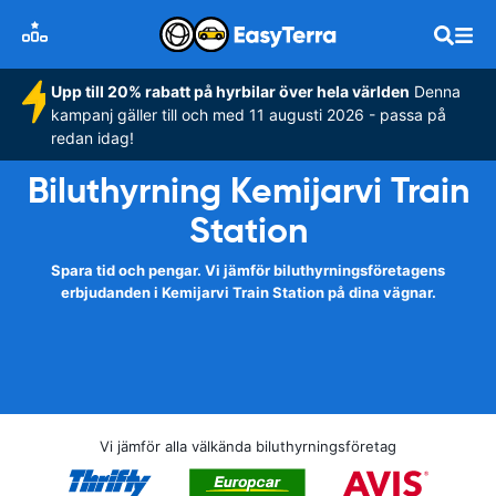
Upp till 20% rabatt på hyrbilar över hela världen
Denna
kampanj gäller till och med 11 augusti 2026 - passa på
redan idag!
Biluthyrning Kemijarvi Train
Station
Spara tid och pengar. Vi jämför biluthyrningsföretagens
erbjudanden i Kemijarvi Train Station på dina vägnar.
Vi jämför alla välkända biluthyrningsföretag