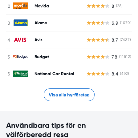
Movida
8
(28)
Alamo
6.9
(10701)
Avis
8.7
(7437)
Budget
7.8
(11512)
National Car Rental
8.4
(492)
Visa alla hyrföretag
Användbara tips för en
välförberedd resa