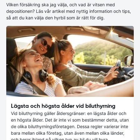
Vilken försäkring ska jag välja, och vad är vitsen med
depositionen? Läs vår artikel med nyttig information och tips,
så att du kan välja den hyrbil som är rätt för dig.
Lägsta och högsta ålder vid biluthyrning
Vid biluthyrning gäller åldersgränser: en lägsta ålder och
en högsta ålder. Det är inte vi som bestämmer detta, utan
de olika biluthyrningsföretagen. Dessa regler varierar inte
bara mellan olika företag, utan även mellan olika länder,
och beror ibland på vilken typ av bil du vill hyra.