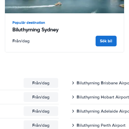
Populär destination
Biluthyrning Sydney
Sök bil
Från
/dag
Från
/dag
Biluthyrning Brisbane Airpo
Från
/dag
Biluthyrning Hobart Airport
Från
/dag
Biluthyrning Adelaide Airpo
Från
/dag
Biluthyrning Perth Airport