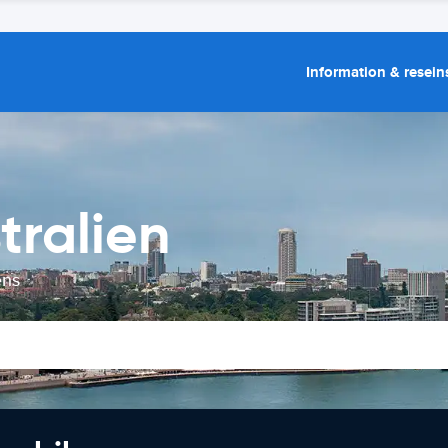
Information & resein
tralien
ens