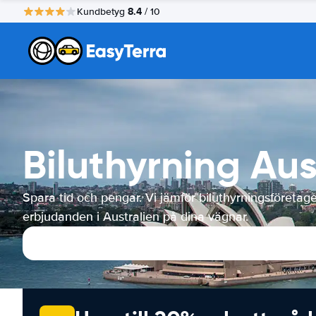
8.4
Kundbetyg
/ 10
Biluthyrning Aus
Spara tid och pengar. Vi jämför biluthyrningsföretag
erbjudanden i Australien på dina vägnar.