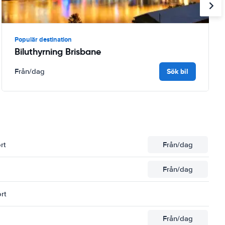
Populär destination
Biluthyrning Brisbane
Sök bil
Från
/dag
rt
Från
/dag
Från
/dag
rt
Från
/dag