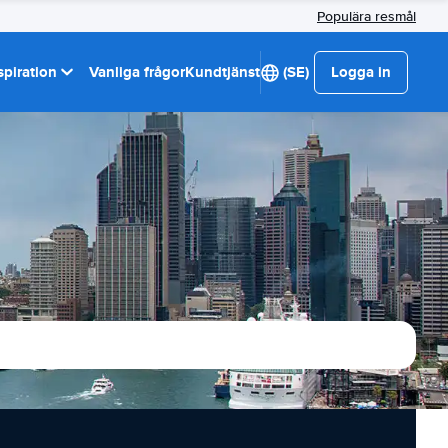
Populära resmål
spiration
Vanliga frågor
Kundtjänst
(SE)
Logga in