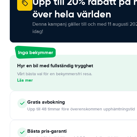
Upp till 20% rabatt på 
över hela världen
Denna kampanj gäller till och med 11 augusti 20
idag!
Inga bekymmer
Hyr en bil med fullständig trygghet
Vårt bästa val för en bekymmersfri resa.
Läs mer
Gratis
avbokning
Upp till 48 timmar före överenskommen upphämtningstid
Bästa pris-garanti